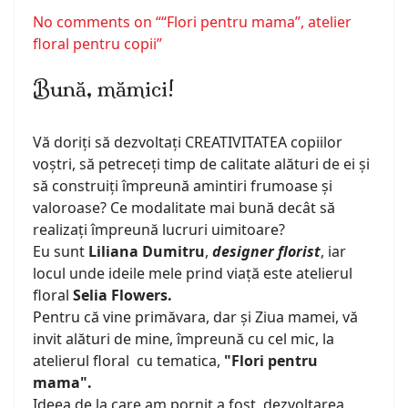
No comments on ““Flori pentru mama”, atelier
floral pentru copii”
Bună, mămici!
Vă doriți să dezvoltați CREATIVITATEA copiilor
voștri, să petreceți timp de calitate alături de ei și
să construiți împreună amintiri frumoase și
valoroase? Ce modalitate mai bună decât să
realizați împreună lucruri uimitoare?
Eu sunt
Liliana Dumitru
,
designer florist
, iar
locul unde ideile mele prind viață este atelierul
floral
Selia Flowers.
Pentru că vine primăvara, dar și Ziua mamei, vă
invit alături de mine, împreună cu cel mic, la
atelierul floral cu tematica,
"Flori pentru
mama".
Ideea de la care am pornit a fost dezvoltarea