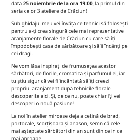
data
25 noiembrie de la ora 19:00
, la primul din
seria celor 3 ateliere de Crăciun!
Sub ghidajul meu vei învăța ce tehnici să folosești
pentru a-ți crea singură cele mai reprezentative
aranjamente florale de Crăciun cu care să îți
împodobești casa de sărbătoare și să îi încânți pe
cei dragi.
Ne vom lăsa inspirați de frumusețea acestor
sărbători, de florile, cromatica și parfumul ei, iar
tu știu sigur că vei fi încântată să îți creezi
propriul aranjament după tehnicile florale
descoperite aici. Și, de ce nu, poate chiar îți vei
descoperi o nouă pasiune!
La noi în atelier miroase deja a cetină de brad,
portocale, scorțișoara și anason, semn că cele
mai așteptate sărbători din an sunt din ce in ce
mai aproape.