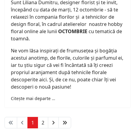
Sunt Liliana Dumitru, designer florist și te invit,
începând cu data de marți, 12 octombrie - să te
relaxezi în compania florilor și a tehnicilor de
design floral, în cadrul atelierelor noastre hobby
floral online ale lunii
OCTOMBRIE
cu tematică de
toamnă.
Ne vom lăsa inspirați de frumusețea și bogăția
acestui anotimp, de florile, culorile și parfumul ei,
iar tu știu sigur că vei fi încântată să îți creezi
propriul aranjament după tehnicile florale
descoperite aici. Și, de ce nu, poate chiar îți vei
descoperi o nouă pasiune!
Citește mai departe …
1
2