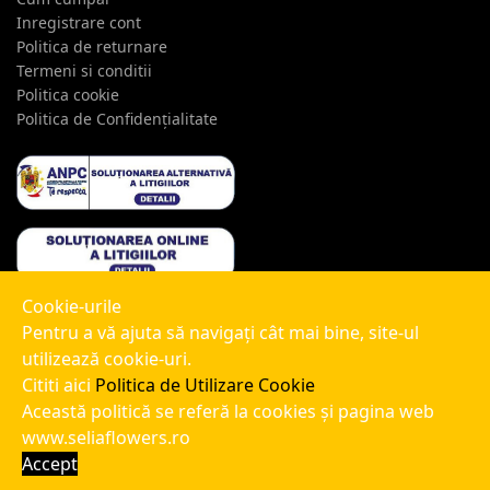
Inregistrare cont
Politica de returnare
Termeni si conditii
Politica cookie
Politica de Confidențialitate
Cookie-urile
Pentru a vă ajuta să navigaţi cât mai bine, site-ul
utilizează cookie-uri.
Cititi aici
Politica de Utilizare Cookie
Selia Flowers - 2025
Această politică se referă la cookies și pagina web
Toate drepturile rezervate
Selia Flowers
www.seliaflowers.ro
Website realizat de
Adrian Zamfir
Accept