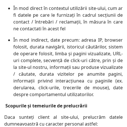
În mod direct în contextul utilizării site-ului, cum ar
fi datele pe care le furnizați în cadrul secțiunii de
contact / întrebări / reclamații, în măsura în care
ne contactati în acest fel
În mod indirect, date precum: adresa IP, browser
folosit, durata navigării, istoricul căutărilor, sistem
de operare folosit, limba și pagini vizualizate, URL-
uri complete, secvență de click-uri către, prin și de
la site-ul nostru, informații sau produse vizualizate
/ căutate, durata vizitelor pe anumite pagini,
informații privind interacțiunea cu paginile (ex.
derularea, click-urile, trecerile de mouse), date
despre comportamentul utilizatorilor.
Scopurile
ș
i temeiurile de prelucrării
Daca sunteți client al site-ului, prelucrăm datele
dumneavoastră cu caracter personal astfel: