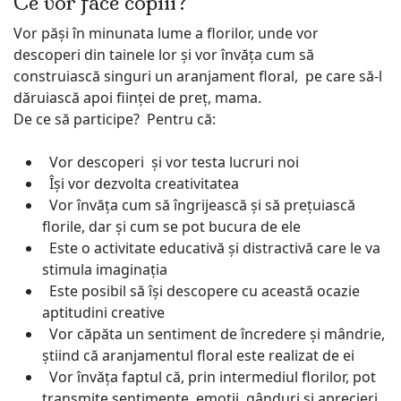
Ce vor face copiii?
Vor păși în minunata lume a florilor, unde vor
descoperi din tainele lor și vor învăța cum să
construiască singuri un aranjament floral, pe care să-l
dăruiască apoi ființei de preț, mama.
De ce să participe? Pentru că:
Vor descoperi și vor testa lucruri noi
Își vor dezvolta creativitatea
Vor învăța cum să îngrijească și să prețuiască
florile, dar și cum se pot bucura de ele
Este o activitate educativă și distractivă care le va
stimula imaginația
Este posibil să își descopere cu această ocazie
aptitudini creative
Vor căpăta un sentiment de încredere și mândrie,
știind că aranjamentul floral este realizat de ei
Vor învăța faptul că, prin intermediul florilor, pot
transmite sentimente, emoții, gânduri și aprecieri