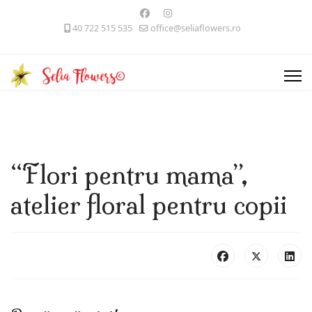
40 722 515 535
office@seliaflowers.ro
“Flori pentru mama”,
atelier floral pentru copii