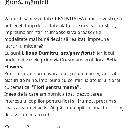
Bună, mămici!
Vă doriți să dezvoltați CREATIVITATEA copiilor voștri, să
petreceți timp de calitate alături de ei și să construiți
împreună amintiri frumoase și valoroase? Ce
modalitate mai bună decât să realizați împreună
lucruri uimitoare?
Eu sunt
Liliana Dumitru
,
designer florist
, iar locul
unde ideile mele prind viață este atelierul floral
Selia
Flowers.
Pentru că vine primăvara, dar și Ziua mamei, vă invit
alături de mine, împreună cu cel mic, la atelierul floral
cu tematica,
"Flori pentru mama".
Ideea de la care am pornit a fost dezvoltarea
interesului copiilor pentru flori și frumos, precum și
realizarea unei activități părinte-copil, cel mai bun prilej
de a vă conecta cu el.