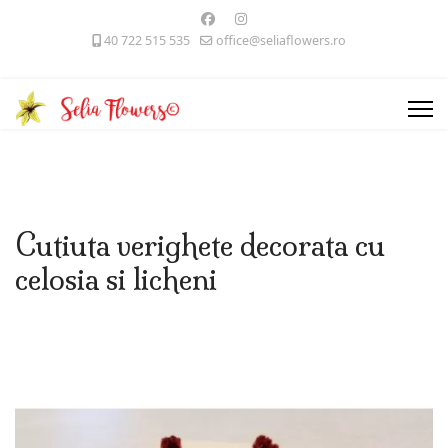
40 722 515 535
office@seliaflowers.ro
Cutiuta verighete decorata cu
celosia si licheni